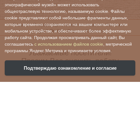
этнографический музей» может использовать
общеотраслевую технологию, называемую cookie. Файлы
cookie представляют собой небольшие фрагменты данных,
Главная
О музее
Цены и льготы
Новости
Выставки
которые временно сохраняются на вашем компьютере или
Музей On-line
Отзывы
Контакты
мобильном устройстве, и обеспечивают более эффективную
работу сайта. Продолжая просматривать данный сайт, Вы
соглашаетесь
с использованием файлов cookie
, метрической
Уважаемые посетители!
программы Яндекс.Метрика и принимаете условия.
Просим Вас оценить работу
нашего учреждения:
Подтверждаю ознакомление и согласие
Ваша оценка поможет нам стать лучше и
убедиться, что все хорошо!
Чтобы оценить условия предоставления
услуг, вы можете воспользоваться QR-кодом: