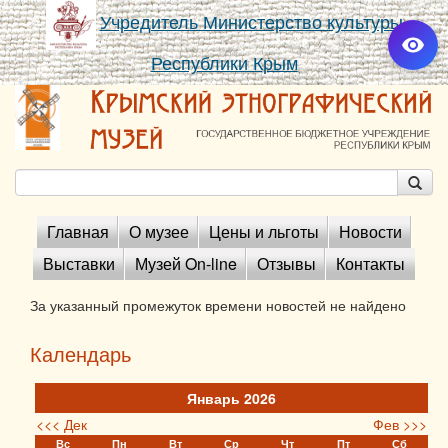
Учредитель Министерство культуры
Республики Крым
Главная
О музее
Цены и льготы
Новости
Выставки
Музей On-line
Отзывы
Контакты
За указанный промежуток времени новостей не найдено
Календарь
Январь 2026
<<< Дек
Фев >>>
Вс
Пн
Вт
Ср
Чт
Пт
Сб