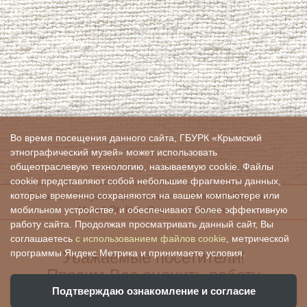
Во время посещения данного сайта, ГБУРК «Крымский
этнографический музей» может использовать
общеотраслевую технологию, называемую cookie. Файлы
cookie представляют собой небольшие фрагменты данных,
Главная
О музее
Цены и льготы
Новости
Выставки
которые временно сохраняются на вашем компьютере или
Музей On-line
Отзывы
Контакты
мобильном устройстве, и обеспечивают более эффективную
работу сайта. Продолжая просматривать данный сайт, Вы
соглашаетесь
с использованием файлов cookie
, метрической
Уважаемые посетители!
программы Яндекс.Метрика и принимаете условия.
Просим Вас оценить работу
нашего учреждения:
Подтверждаю ознакомление и согласие