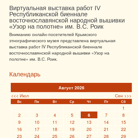
Виртуальная выставка работ IV
Республиканской биеннале
восточнославянской народной вышивки
«Узор на полотне» им. В.С. Роик
Вниманию онлайн-посетителей Крымского
этнографического музея представлена виртуальная
выставка
работ IV Республиканской биеннале
восточнославянской народной вышивки «Узор на
полотне» им. В.С. Роик.
Календарь
Август 2026
<<< Июл
Сен >>>
Вс
Пн
Вт
Ср
Чт
Пт
Сб
1
2
3
4
5
6
7
8
9
10
11
12
13
14
15
16
17
18
19
20
21
22
23
24
25
26
27
28
29