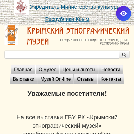
Учредитель Министерство культуры
Республики Крым
Главная
О музее
Цены и льготы
Новости
Выставки
Музей On-line
Отзывы
Контакты
Уважаемые посетители!
На все выставки ГБУ РК «Крымский
этнографический музей»
приобрести билеты можно oline: