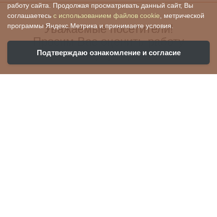
работу сайта. Продолжая просматривать данный сайт, Вы
соглашаетесь
с использованием файлов cookie
, метрической
Уважаемые посетители!
программы Яндекс.Метрика и принимаете условия.
Просим Вас оценить работу
нашего учреждения:
Подтверждаю ознакомление и согласие
Ваша оценка поможет нам стать лучше и
убедиться, что все хорошо!
Чтобы оценить условия предоставления
услуг, вы можете воспользоваться QR-кодом: