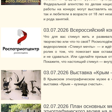
Федеральной агентство по делам наци
работы на конкурс могут выставлять 
так и любители в возрасте от 18 лет нез
и рода занятий.
03.07.2026
Всероссийский ко
Что для вас стимул жить и развивать
творчество или что-то своё? Росмолодёж
видеороликов «Стимул мечты» — и ждёт
ролик о том, что помогает вам остав
и не сдаваться. Или сделайте призыв отк
Покажите, что настоящий стимул — внутр
03.07.2026
Выставка «Крым –
В Крымском этнографическом музее
с 
выставка «Крым – кузница счастья».
02.07.2026
План основных м
этнографического музея на а