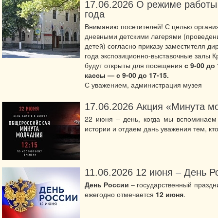
17.06.2026
О режиме работы
года
Вниманию посетителей! С целью органи
дневными детскими лагерями (проведени
детей) согласно приказу заместителя д
года экспозиционно-выставочные залы К
будут открыты для посещения
с 9-00 до
кассы — с 9-00 до 17-15.
С уважением, администрация музея
17.06.2026
Акция «Минута м
22 июня – день, когда мы вспоминаем
истории и отдаем дань уважения тем, кт
11.06.2026
12 июня – День Р
День России
– государственный праздн
ежегодно отмечается
12 июня
.