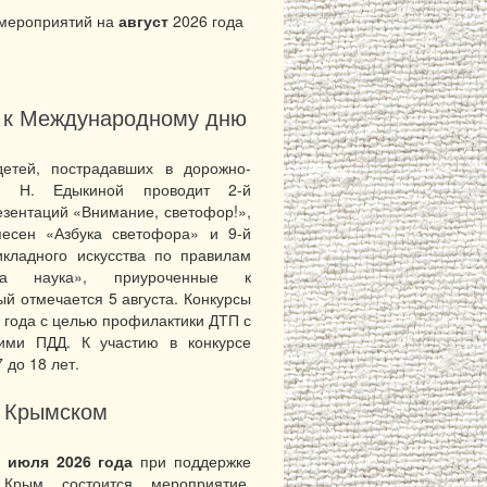
 мероприятий на
август
2026 года
ы к Международному дню
етей, пострадавших в дорожно-
ни Н. Едыкиной проводит 2-й
езентаций «Внимание, светофор!»,
песен «Азбука светофора» и 9-й
икладного искусства по правилам
ва наука», приуроченные к
й отмечается 5 августа. Конкурсы
6 года с целью профилактики ДТП с
ими ПДД. К участию в конкурсе
 до 18 лет.
в Крымском
7 июля 2026 года
при поддержке
 Крым состоится мероприятие,