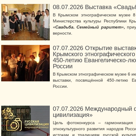
08.07.2026
Выставка «Свадь
В Крымском этнографическом музее 8
Министерства культуры Республики Кр
«Свадьба. Семейный раритет»,
при
верности.
07.07.2026
Открытие выставк
Крымского этнографического
450-летию Евангелическо-лю
России
В Крымском этнографическом музее 6 ию
выставки, посвящённой 450-летию Ев
России.
07.07.2026
Международный ф
цивилизация»
Цель фотоконкурса – гармонизация
этнокультурного развития народов Рос
истокам и традициям русской культу