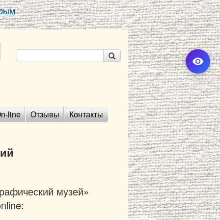
Крым
n-line
Отзывы
Контакты
тий
графический музей»
line: