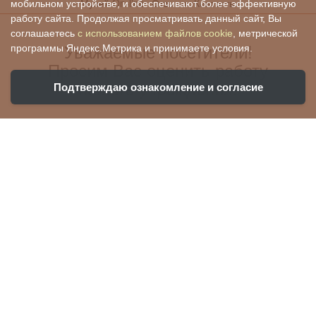
Музей On-line
Отзывы
Контакты
мобильном устройстве, и обеспечивают более эффективную
работу сайта. Продолжая просматривать данный сайт, Вы
соглашаетесь
с использованием файлов cookie
, метрической
Уважаемые посетители!
программы Яндекс.Метрика и принимаете условия.
Просим Вас оценить работу
нашего учреждения:
Подтверждаю ознакомление и согласие
Ваша оценка поможет нам стать лучше и
убедиться, что все хорошо!
Чтобы оценить условия предоставления
услуг, вы можете воспользоваться QR-кодом: