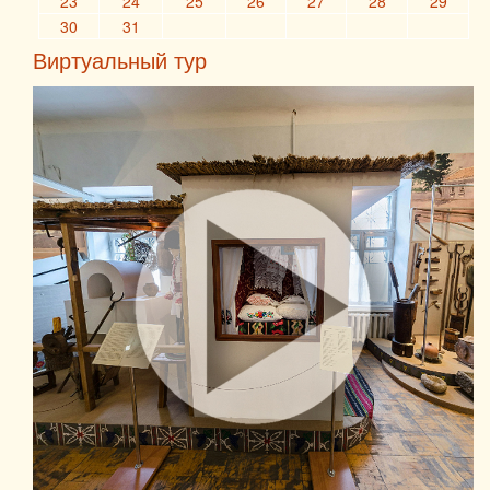
23
24
25
26
27
28
29
30
31
Виртуальный тур