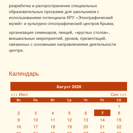
разработка и распространение специальных
образовательных программ для школьников с
использованием потенциала КРУ «Этнографический
музей» и культурно-этнографический центров Крыма;
организация семинаров, лекций, «круглых столов»,
внешкольных мероприятий, уроков, презентаций,
связанных с основными направлениями деятельности
центра.
Календарь
Август 2026
<<< Июл
Сен >>>
Вс
Пн
Вт
Ср
Чт
Пт
Сб
1
2
3
4
5
6
7
8
9
10
11
12
13
14
15
16
17
18
19
20
21
22