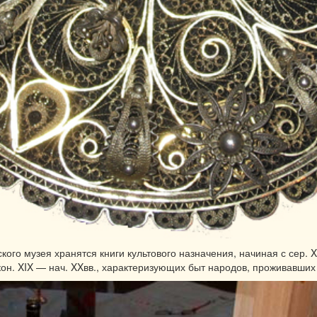
ого музея хранятся книги культового назначения, начиная с сер. X
он. XIX — нач. XXвв., характеризующих быт народов, проживавших