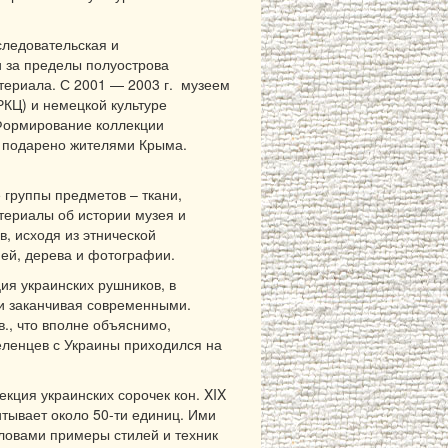
следовательская и
и за пределы полуострова
атериала. С 2001 — 2003 г. музеем
КЦ) и немецкой культуре
 Формирование коллекции
ло подарено жителями Крыма.
группы предметов – ткани,
атериалы об истории музея и
, исходя из этнической
ей, дерева и фотографии.
ия украинских рушников, в
 и заканчивая современными.
в., что вполне объяснимо,
селенцев с Украины приходился на
кция украинских сорочек кон. XIX
читывает около 50-ти единиц. Ими
ловами примеры стилей и техник