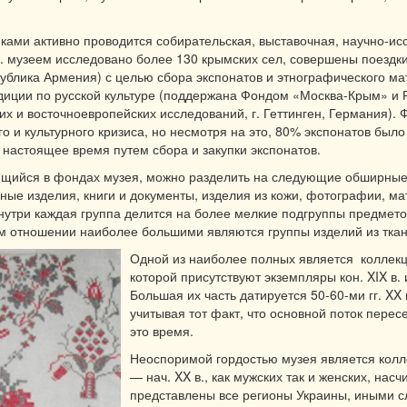
ками активно проводится собирательская, выставочная, научно-ис
г. музеем исследовано более 130 крымских сел, совершены поездк
публика Армения) с целью сбора экспонатов и этнографического м
диции по русской культуре (поддержана Фондом «Москва-Крым» и Р
х и восточноевропейских исследований, г. Геттинген, Германия).
о и культурного кризиса, но несмотря на это, 80% экспонатов бы
настоящее время путем сбора и закупки экспонатов.
щийся в фондах музея, можно разделить на следующие обширные 
ные изделия, книги и документы, изделия из кожи, фотографии, м
утри каждая группа делится на более мелкие подгруппы предметов
м отношении наиболее большими являются группы изделий из ткан
​Одной из наиболее полных является коллекц
которой присутствуют экземпляры кон. XIX в.
Большая их часть датируется 50-60-ми гг. XX 
учитывая тот факт, что основной поток пере
это время.
​Неоспоримой гордостью музея является колле
— нач. XX в., как мужских так и женских, нас
представлены все регионы Украины, иными с