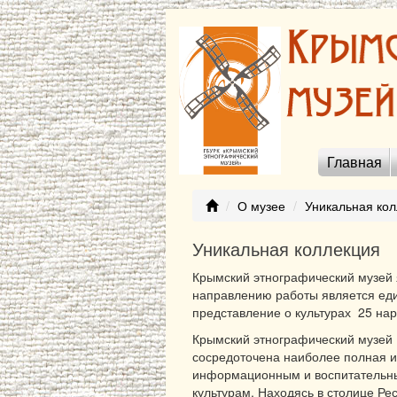
Главная
О музее
Уникальная ко
Уникальная коллекция
Крымский этнографический музей 
направлению работы является еди
представление о культурах 25 нар
Крымский этнографический музей 
сосредоточена наиболее полная и
информационным и воспитательны
культурам. Находясь в столице Ре