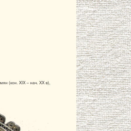
н (кон. XIX – нач. XX в),