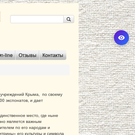
n-line
Отзывы
Контакты
х учреждений Крыма, по своему
0 экспонатов, и дает
динственное место, где ныне
вно является важным
ителем по его народам и
итрины» его культуры и символа