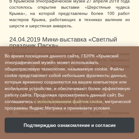
В Крымском этнографическом музее 27 апреля 2019 года
состоялось открытие выставки «Шерстяные чудеса
Крыма», на которой представлены более 100 работ
мастеров Крыма, работающих в техниках валяние из
шерсти и шерстяная акварель.
24.04.2019
Мини-выставка «Светлый
праздник Пасха»
В Крымском этнографическом музее представлена мини
Во время посещения данного сайта, ГБУРК «Крымский
выставка «Светлый праздник Пасхи», в честь любимого
этнографический музей» может использовать
праздника христиан всего мира Светлое Христово
общеотраслевую технологию, называемую cookie. Файлы
Воскресение - Пасха.
cookie представляют собой небольшие фрагменты данных,
которые временно сохраняются на вашем компьютере или
24.04.2019
Фотовыставка «Народы
мобильном устройстве, и обеспечивают более эффективную
Крыма», посвященная изданию
работу сайта. Продолжая просматривать данный сайт, Вы
Манифеста 19 апреля 1783 года о
соглашаетесь
с использованием файлов cookie
, метрической
присоединении Крыма к России
программы Яндекс.Метрика и принимаете условия.
В Крымском этнографическом музее вниманию
посетителей представлена фотовыставка «Народы
Крыма», посвященная изданию Манифеста 19 апреля
Подтверждаю ознакомление и согласие
1783 года о присоединении Крыма к России.