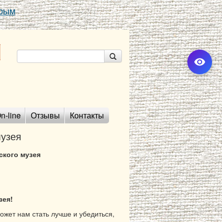
Крым
n-line
Отзывы
Контакты
музея
ского музея
зея!
жет нам стать лучше и убедиться,