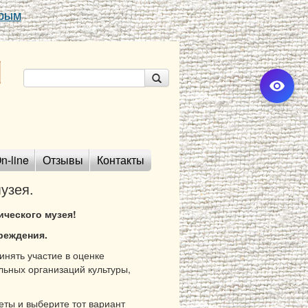
Крым
n-line
Отзывы
Контакты
узея.
ческого музея!
реждения.
нять участие в оценке
льных организаций культуры,
еты и выберите тот вариант