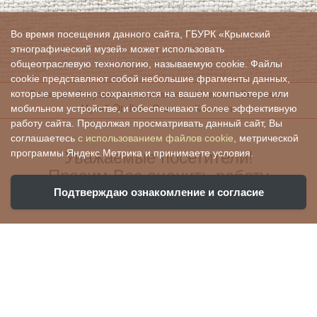
Во время посещения данного сайта, ГБУРК «Крымский
этнографический музей» может использовать
общеотраслевую технологию, называемую cookie. Файлы
cookie представляют собой небольшие фрагменты данных,
Главная
О музее
Цены и льготы
Новости
Выставки
которые временно сохраняются на вашем компьютере или
Музей On-line
Отзывы
Контакты
мобильном устройстве, и обеспечивают более эффективную
работу сайта. Продолжая просматривать данный сайт, Вы
соглашаетесь
с использованием файлов cookie
, метрической
Уважаемые посетители!
программы Яндекс.Метрика и принимаете условия.
Просим Вас оценить работу
нашего учреждения:
Подтверждаю ознакомление и согласие
Ваша оценка поможет нам стать лучше и
убедиться, что все хорошо!
Чтобы оценить условия предоставления
услуг, вы можете воспользоваться QR-кодом: