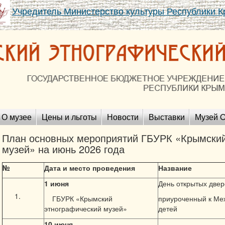
Учредитель Министерство культуры Республики 
О музее
Цены и льготы
Новости
Выставки
Музей O
План основных мероприятий ГБУРК «Крымский
музей» на июнь 2026 года
№
Дата и место проведения
Название
1
июня
День открытых двер
ГБУРК «Крымский
приуроченный к Ме
этнографический музей»
детей
10
июня