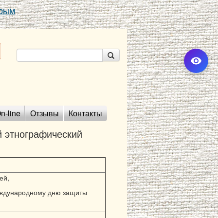
Крым
n-line
Отзывы
Контакты
 этнографический
ей,
ждународному дню защиты