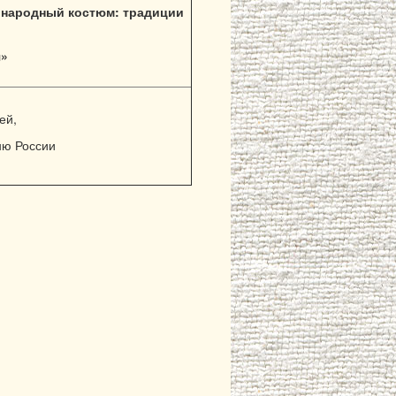
 народный костюм: традиции
я»
ей,
ню России