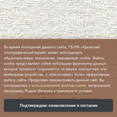
Во время посещения данного сайта, ГБУРК «Крымский
этнографический музей» может использовать
общеотраслевую технологию, называемую cookie. Файлы
cookie представляют собой небольшие фрагменты данных,
Главная
О музее
Цены и льготы
Новости
Выставки
которые временно сохраняются на вашем компьютере или
Музей On-line
Отзывы
Контакты
мобильном устройстве, и обеспечивают более эффективную
работу сайта. Продолжая просматривать данный сайт, Вы
соглашаетесь
с использованием файлов cookie
, метрической
Уважаемые посетители!
программы Яндекс.Метрика и принимаете условия.
Просим Вас оценить работу
нашего учреждения:
Подтверждаю ознакомление и согласие