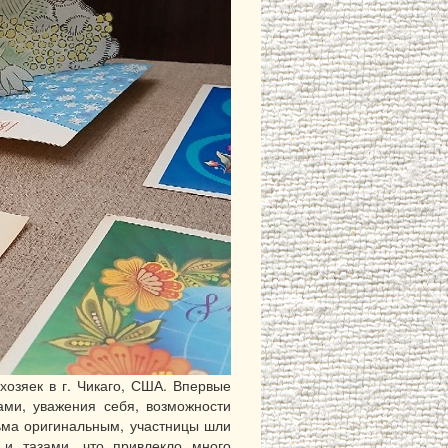
озяек в г. Чикаго, США. Впервые
ами, уважения себя, возможности
сьма оригинальным, участницы шли
и тазами, что привлекло много