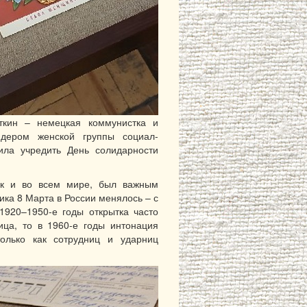
ткин – немецкая коммунистка и
идером женской группы социал-
ила учредить День солидарности
ак и во всем мире, был важным
ка 8 Марта в России менялось – с
1920–1950-е годы открытка часто
ца, то в 1960-е годы интонация
олько как сотрудниц и ударниц