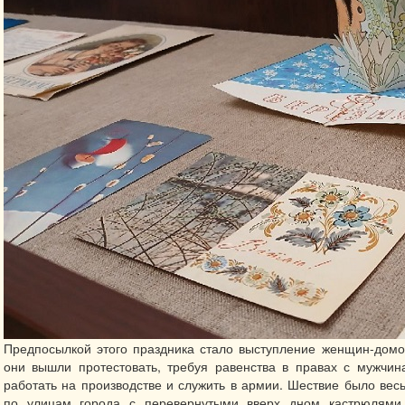
Предпосылкой этого праздника стало выступление женщин-домох
они вышли протестовать, требуя равенства в правах с мужчин
работать на производстве и служить в армии. Шествие было ве
по улицам города с перевернутыми вверх дном кастрюлями 