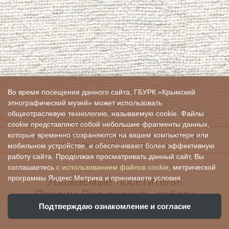
Во время посещения данного сайта, ГБУРК «Крымский
этнографический музей» может использовать
общеотраслевую технологию, называемую cookie. Файлы
cookie представляют собой небольшие фрагменты данных,
Главная
О музее
Цены и льготы
Новости
Выставки
которые временно сохраняются на вашем компьютере или
Музей On-line
Отзывы
Контакты
мобильном устройстве, и обеспечивают более эффективную
работу сайта. Продолжая просматривать данный сайт, Вы
соглашаетесь
с использованием файлов cookie
, метрической
Уважаемые посетители!
программы Яндекс.Метрика и принимаете условия.
Просим Вас оценить работу
нашего учреждения:
Подтверждаю ознакомление и согласие