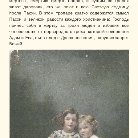
мертвых, смертию смерть поправ, и сущим во гробех
живот даровав», его же поют и всю Светлую седмицу
после Пасхи. В этом тропаре кратко содержится смысл
Пасхи и великой радости каждого христианина: Господь
принес себя в жертву за грехи людей и избавил всё
человечество от первородного греха, который совершили
Адам и Ева, съев плод с Древа познания, нарушив запрет
Божий.